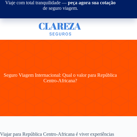
Pular
Viaje com total tranquilidade —
peça agora sua cotação
para
de seguro viagem.
o
conteúdo
Seguro Viagem Internacional: Qual o valor para República
Centro-Africana?
Viajar para República Centro-Africana é viver experiências