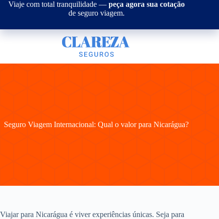
Pular
Viaje com total tranquilidade —
peça agora sua cotação
para
de seguro viagem.
o
conteúdo
Seguro Viagem Internacional: Qual o valor para Nicarágua?
Viajar para Nicarágua é viver experiências únicas. Seja para