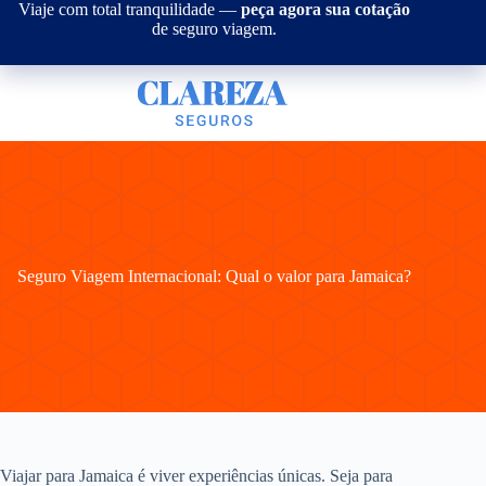
Pular
Viaje com total tranquilidade —
peça agora sua cotação
para
de seguro viagem.
o
conteúdo
Seguro Viagem Internacional: Qual o valor para Jamaica?
Viajar para Jamaica é viver experiências únicas. Seja para