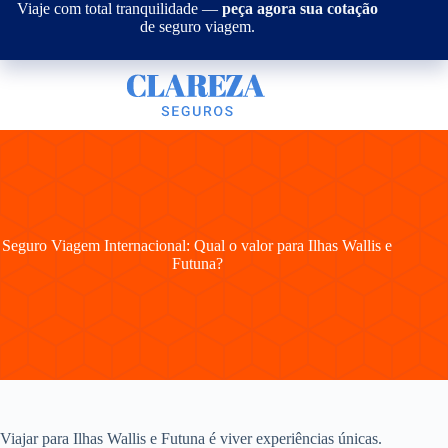
Pular
Viaje com total tranquilidade —
peça agora sua cotação
para
de seguro viagem.
o
conteúdo
Seguro Viagem Internacional: Qual o valor para Ilhas Wallis e
Futuna?
Viajar para Ilhas Wallis e Futuna é viver experiências únicas.