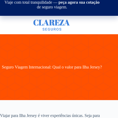
Pular
Viaje com total tranquilidade —
peça agora sua cotação
para
de seguro viagem.
o
conteúdo
Seguro Viagem Internacional: Qual o valor para Ilha Jersey?
Viajar para Ilha Jersey é viver experiências únicas. Seja para