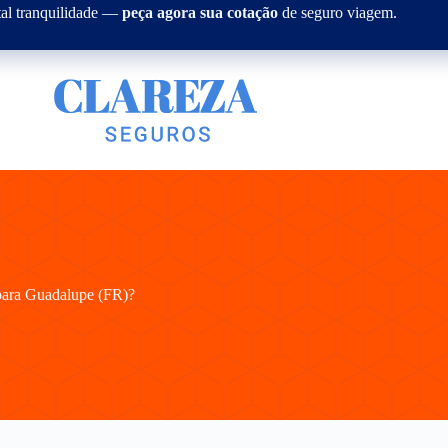
tal tranquilidade —
peça agora sua cotação
de seguro viagem.
 para Guadalupe (FR)?