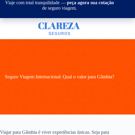
Pular
Viaje com total tranquilidade —
peça agora sua cotação
para
de seguro viagem.
o
conteúdo
Seguro Viagem Internacional: Qual o valor para Gâmbia?
Viajar para Gâmbia é viver experiências únicas. Seja para