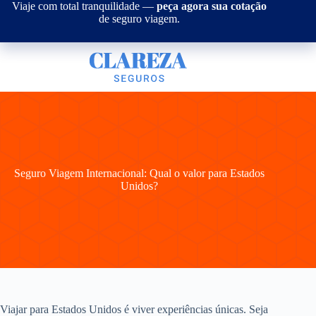
Pular
Viaje com total tranquilidade —
peça agora sua cotação
para
de seguro viagem.
o
conteúdo
Seguro Viagem Internacional: Qual o valor para Estados
Unidos?
Viajar para Estados Unidos é viver experiências únicas. Seja